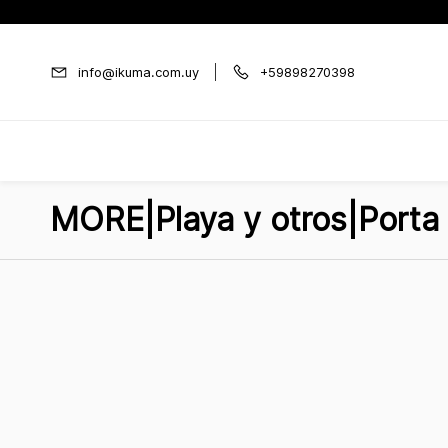
Ir al
contenido
principal
info@ikuma.com.uy
+59898270398
MORE|Playa y otros|Porta 