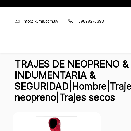
Ir al
contenido
principal
info@ikuma.com.uy
+59898270398
TRAJES DE NEOPRENO &
INDUMENTARIA &
SEGURIDAD|Hombre|Traj
neopreno|Trajes secos