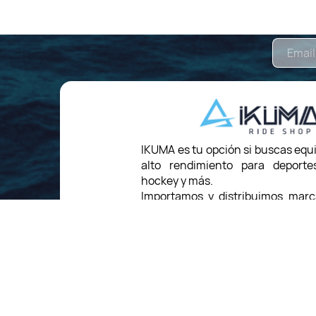
IKUMA es tu opción si buscas equ
alto rendimiento para deporte
hockey y más.
Importamos y distribuimos mar
respaldados por un equipo ex
amplio conocimiento técnico.
Ya sea que estés comenzando
mejorar, te asesoramos con
confiables y duraderos.
Conectamos las mejore
internacionales con Uruguay,