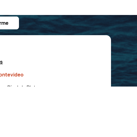
irme
es
Montevideo
sq Río de la Plata.
4:00 - 20:00hs
e la época del año
 Maldonado