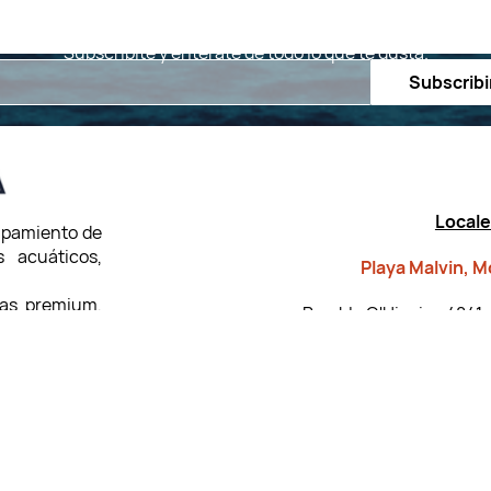
Subscribite y enterate de todo lo que te gusta.
Email
Subscrib
Local
ipamiento de
s acuáticos,
Playa Malvin, 
cas premium,
Rambla O'Higgins 4841 e
perto y con
Lunes a Viernes: 1
 o buscando
 productos
Sábados: Dependiendo d
s marcas
Punta del Este,
 ofreciendo