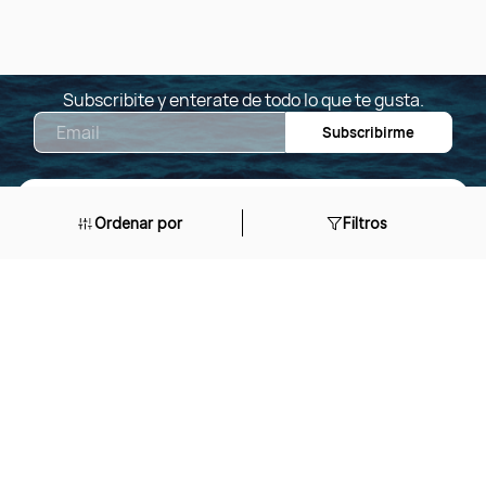
Subscribite y enterate de todo lo que te gusta.
Email
Subscribirme
Ordenar por
Filtros
IKUMA es tu opción si buscas equipamiento de alto
rendimiento para deportes acuáticos, hockey y más.
Importamos y distribuimos marcas premium,
respaldados por un equipo experto y con amplio
conocimiento técnico.
Ya sea que estés comenzando o buscando mejorar,
te asesoramos con productos confiables y
duraderos.