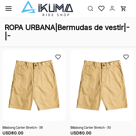
Ir al
contenido
principal
ROPA URBANA|Bermudas de vestir|-
|-
Billabong Carter Stretch - 38
Billabong Carter Stretch - 30
USD80.00
USD80.00