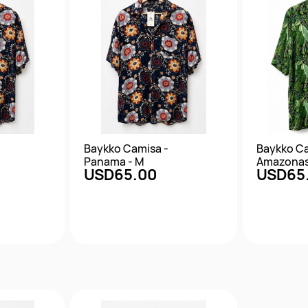
Baykko Camisa -
Baykko Ca
Panama - M
Amazonas
USD65.00
USD65
da
Vista rápida
Vis