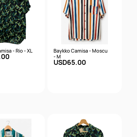
misa - Rio - XL
Baykko Camisa - Moscu
.00
- M
USD65.00
ta rápida
Vista rápida