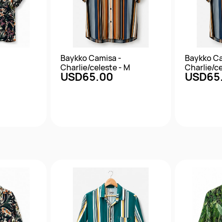
Baykko Camisa -
Baykko Ca
Charlie/celeste - M
Charlie/ce
USD65.00
USD65
da
Vista rápida
Vis