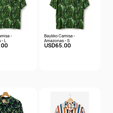
misa -
Baykko Camisa -
- L
Amazonas - S
.00
USD65.00
ta rápida
Vista rápida