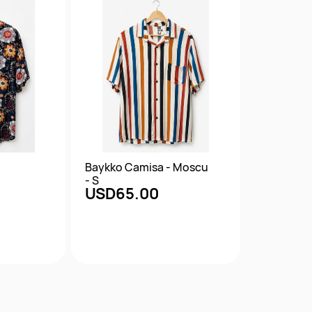
Baykko Camisa - Moscu
- S
USD65.00
da
Vista rápida