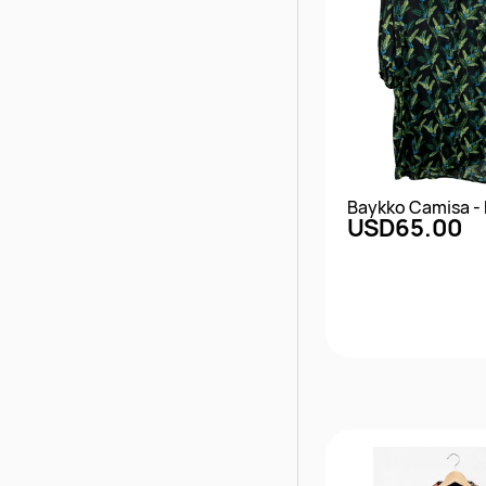
Baykko Camisa - R
USD65.00
Vista rápi