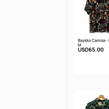
Baykko Camisa - B
M
USD65.00
Vista rápi