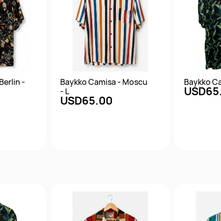
erlin -
Baykko Camisa - Moscu
Baykko Ca
USD65
- L
USD65.00
da
Vista rápida
Vis