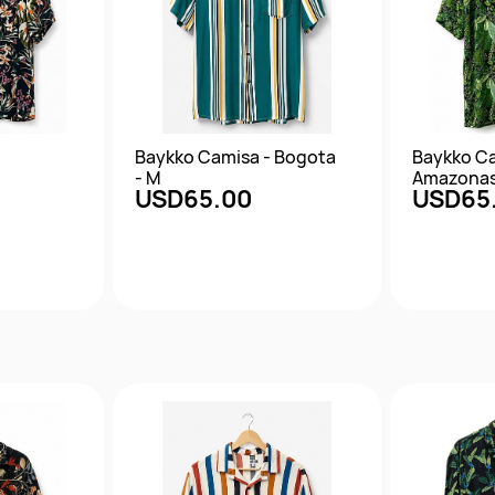
Baykko Camisa - Bogota
Baykko Ca
- M
Amazonas 
USD65.00
USD65
da
Vista rápida
Vis