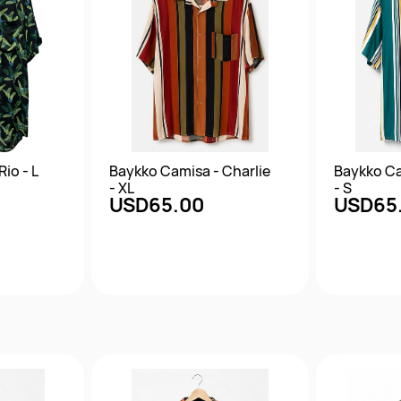
io - L
Baykko Camisa - Charlie
Baykko Ca
- XL
- S
USD65.00
USD65
da
Vista rápida
Vis