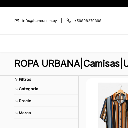
Ir al
contenido
principal
info@ikuma.com.uy
+59898270398
ROPA URBANA|Camisas|U
Filtros
Categoría
Precio
Marca