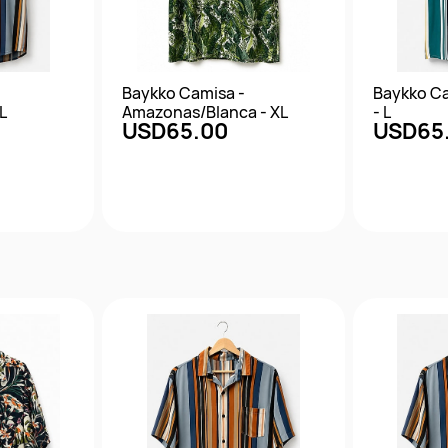
Baykko Camisa -
Baykko Ca
L
Amazonas/Blanca - XL
- L
USD65.00
USD65
da
Vista rápida
Vis