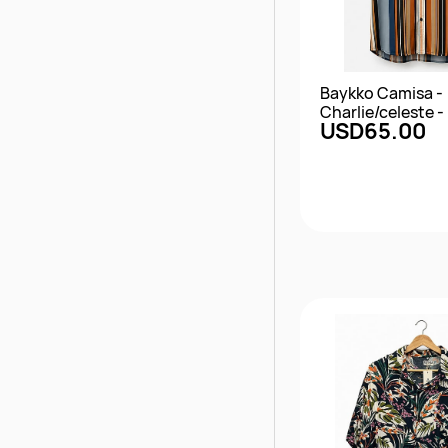
Baykko Camisa -
Charlie/celeste - 
USD65.00
Vista rápi