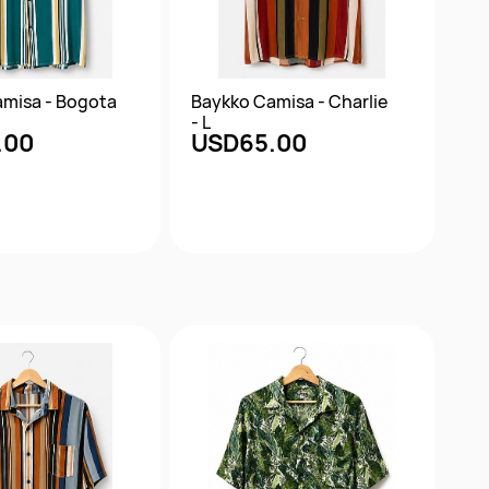
misa - Bogota
Baykko Camisa - Charlie
- L
.00
USD65.00
ta rápida
Vista rápida