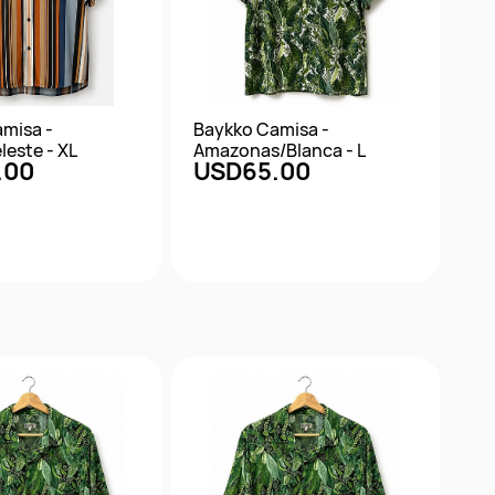
misa -
Baykko Camisa -
leste - XL
Amazonas/Blanca - L
.00
USD65.00
ta rápida
Vista rápida