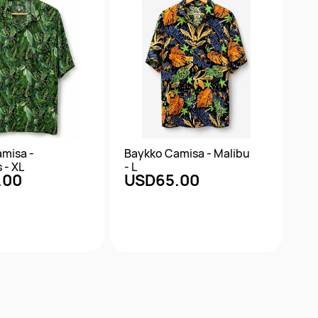
misa -
Baykko Camisa - Malibu
 - XL
- L
.00
USD65.00
ta rápida
Vista rápida