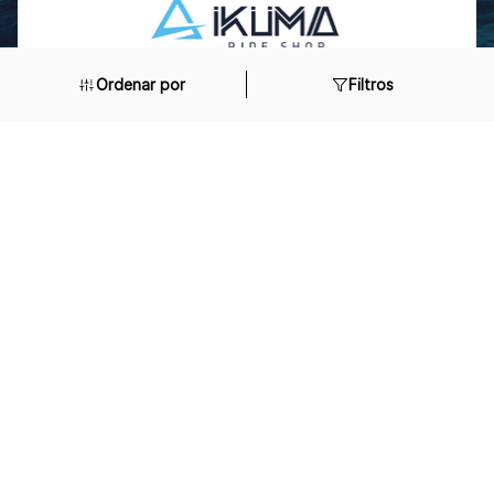
Ordenar por
Filtros
IKUMA es tu opción si buscas equipamiento de alto
rendimiento para deportes acuáticos, hockey y más.
Importamos y distribuimos marcas premium,
respaldados por un equipo experto y con amplio
conocimiento técnico.
Ya sea que estés comenzando o buscando mejorar,
te asesoramos con productos confiables y
duraderos.
Conectamos las mejores marcas internacionales
con Uruguay, ofreciendo calidad, servicio y
compromiso con el deporte.
Locales & Horarios