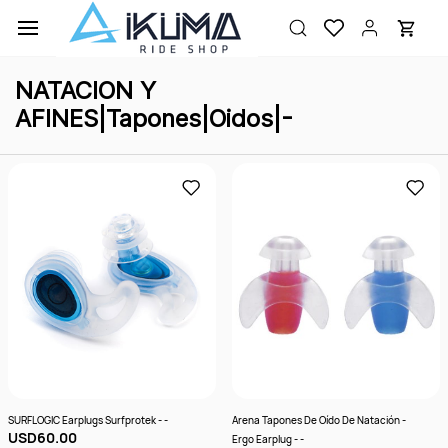
Ir al
contenido
principal
NATACION Y
AFINES|Tapones|Oidos|-
SURFLOGIC Earplugs Surfprotek - -
Arena Tapones De Oído De Natación -
USD60.00
Ergo Earplug - -