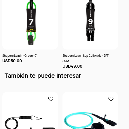
Shapers Leash - Green - 7
Shapers Leash Sup Coil Ankle - 9FT
Shap
USD50.00
US
8MM
USD49.00
También te puede interesar