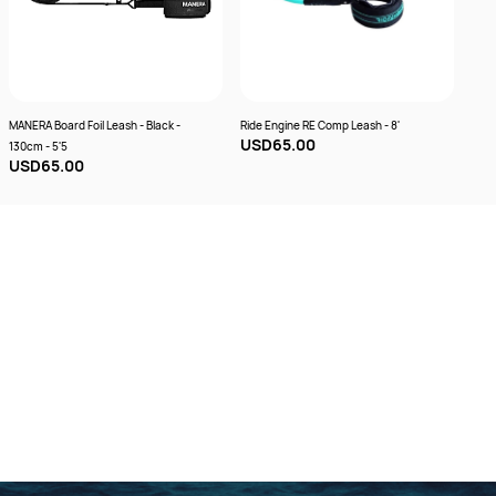
MANERA Board Foil Leash - Black -
Ride Engine RE Comp Leash - 8'
Ride
USD65.00
130cm - 5'5
Grey
USD65.00
US