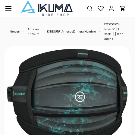
Ir al
contenido
principal
3211000405 |
Arneses
Saber V1 | L |
Kitesurf
KITESURF|Arneses|Cintura|Hombre
Kitesurf
Black | | | Ride
Engine