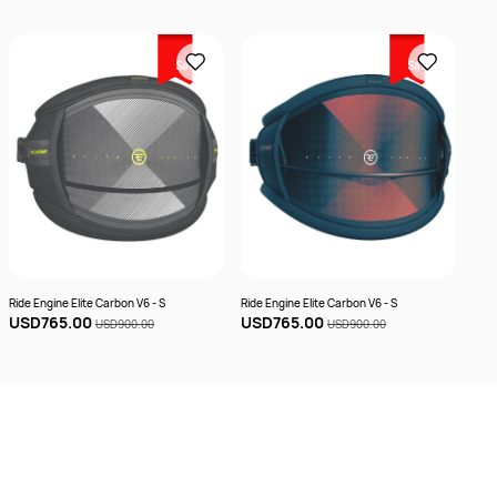
Sale
Sale
Ride Engine Elite Carbon V6 - S
Ride Engine Elite Carbon V6 - S
Ride
USD765.00
USD765.00
US
USD900.00
USD900.00