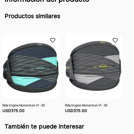
Productos similares
Ride Engine Momentum V1 - XS
Ride Engine Momentum V1 - XS
Ride
USD375.00
USD375.00
US
También te puede interesar