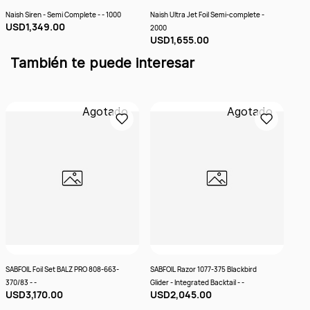
Naish Siren - Semi Complete - - 1000
Naish Ultra Jet Foil Semi-complete -
Harl
USD1,349.00
US
2000
USD1,655.00
También te puede interesar
Agotado
Agotado
SABFOIL Foil Set BALZ PRO 808-663-
SABFOIL Razor 1077-375 Blackbird
SABF
370/83 - -
Glider - Integrated Backtail - -
Glide
USD3,170.00
USD2,045.00
US