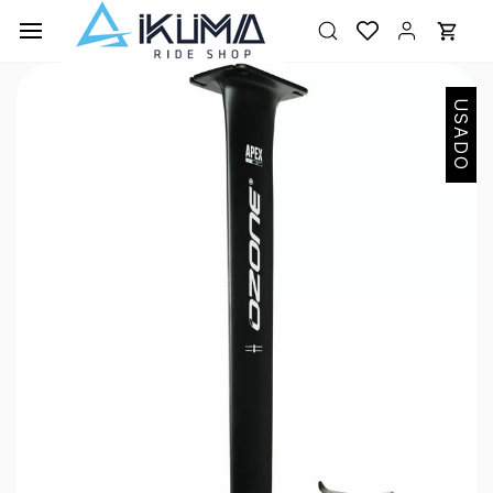
Ir al
contenido
principal
USADO