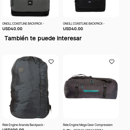
ONEILL COASTLINE BACKPACK -
ONEILL COASTLINE BACKPACK -
USD40.00
USD40.00
También te puede interesar
Ride Engine Ananda Backpack -
Ride Engine Mega Gear Compression
PROL
USD100.00
US